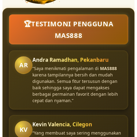
🏆TESTIMONI PENGGUNA
MAS888
Andra Ramadhan, Pekanbaru
AR
“Saya menikmati pengalaman di
MAS888
karena tampilannya bersih dan mudah
digunakan. Semua fitur tersusun dengan
baik sehingga saya dapat mengakses
berbagai permainan favorit dengan lebih
cepat dan nyaman.”
Kevin Valencia, Cilegon
KV
“Yang membuat saya sering menggunakan