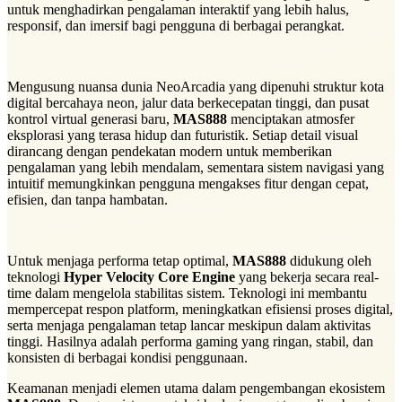
untuk menghadirkan pengalaman interaktif yang lebih halus,
responsif, dan imersif bagi pengguna di berbagai perangkat.
Mengusung nuansa dunia NeoArcadia yang dipenuhi struktur kota
digital bercahaya neon, jalur data berkecepatan tinggi, dan pusat
kontrol virtual generasi baru,
MAS888
menciptakan atmosfer
eksplorasi yang terasa hidup dan futuristik. Setiap detail visual
dirancang dengan pendekatan modern untuk memberikan
pengalaman yang lebih mendalam, sementara sistem navigasi yang
intuitif memungkinkan pengguna mengakses fitur dengan cepat,
efisien, dan tanpa hambatan.
Untuk menjaga performa tetap optimal,
MAS888
didukung oleh
teknologi
Hyper Velocity Core Engine
yang bekerja secara real-
time dalam mengelola stabilitas sistem. Teknologi ini membantu
mempercepat respon platform, meningkatkan efisiensi proses digital,
serta menjaga pengalaman tetap lancar meskipun dalam aktivitas
tinggi. Hasilnya adalah performa gaming yang ringan, stabil, dan
konsisten di berbagai kondisi penggunaan.
Keamanan menjadi elemen utama dalam pengembangan ekosistem