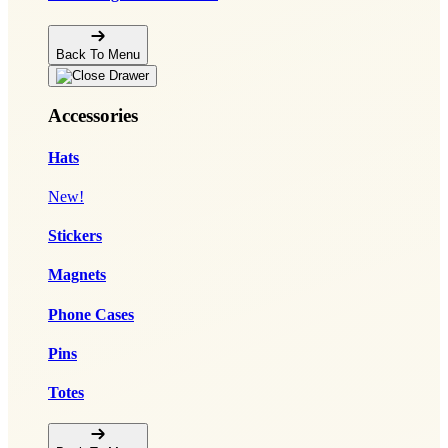
Back To Menu
Accessories
Hats
New!
Stickers
Magnets
Phone Cases
Pins
Totes