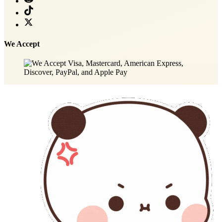
We Accept