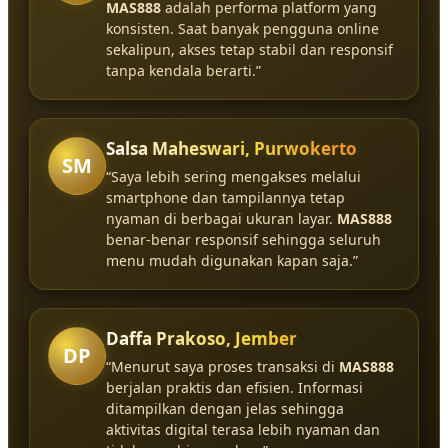
MAS888
adalah performa platform yang
konsisten. Saat banyak pengguna online
sekalipun, akses tetap stabil dan responsif
tanpa kendala berarti.”
Salsa Maheswari, Purwokerto
SM
“Saya lebih sering mengakses melalui
smartphone dan tampilannya tetap
nyaman di berbagai ukuran layar.
MAS888
benar-benar responsif sehingga seluruh
menu mudah digunakan kapan saja.”
Daffa Prakoso, Jember
DP
“Menurut saya proses transaksi di
MAS888
berjalan praktis dan efisien. Informasi
ditampilkan dengan jelas sehingga
aktivitas digital terasa lebih nyaman dan